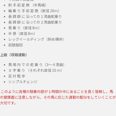
斜 手 前 変 換 （半馬場）
輪 乗 り 手 前 変 換（直径 20ｍ）
長 蹄 跡 に 沿っての１湾曲蛇乗り
長 蹄 跡 に 沿っての２湾曲蛇乗り
巻 乗 り（直径 8ｍ）
半 巻（直径 8ｍ）
レッグイールディング（斜め横歩）
前肢旋回
上級（収縮運動）
馬 場 内 で の 蛇 乗 り（3～４湾曲）
８ 字 乗 り （それぞれ直径 10 ｍ）
反 対 駈 歩
シンプルチェンジ
このように各種の騎乗内容が１時間の中にあることを良く理解し、馬
の健康面に注意しながら、その馬に応じた運動の配分をしていくことが
大切です。