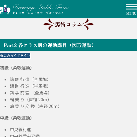
ドレッサージュ・ステーブル・テルイ
馬術コラム
Part2 各クラス別の運動課目（図形運動）
乗馬のガイドライン
初級（柔軟運動）
蹄 跡 行 進（全馬場）
蹄 跡 行 進（半馬場）
斜 手 前 変 （全馬場）
輪 乗 り（直径 20ｍ）
輪 乗 り 変 換（直径 20ｍ）
中級（柔軟運動）
中央線行進
中央線手前変換