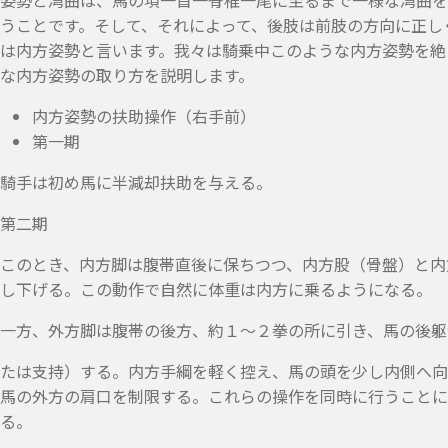
姿勢と湾曲は、馬の項一首一脊椎一尾に至るまで一様な湾曲を
うことです。そして、それによって、後肢は前肢の方向に正し
は内方姿勢と言います。我々は騎乗中このような内方姿勢を絶
な内方姿勢の取り方を説明します。
内方姿勢の扶助操作（右手前）
第一期
騎手は初め馬に半減却扶助を与える。
第二期
このとき、内方脚は腹帯直後に保ちつつ、内方股（骨盤）と内
し下げる。この動作で自然に体重は内方に乗るようになる。
一方、外方脚は腹帯の後方、約１～２拳の所に引き、馬の後躯
たは支持）する。内方手綱を軽く控え、馬の頭を少し内側へ向
馬の外方の肩口を制限する。これらの操作を同時に行うことに
る。