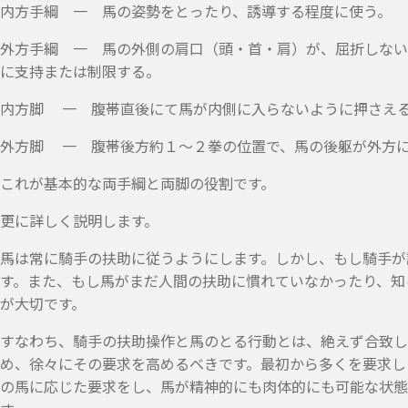
内方手綱 一 馬の姿勢をとったり、誘導する程度に使う。
外方手綱 一 馬の外側の肩口（頭・首・肩）が、屈折しない
に支持または制限する。
内方脚 一 腹帯直後にて馬が内側に入らないように押さえ
外方脚 一 腹帯後方約１～２拳の位置で、馬の後躯が外方
これが基本的な両手綱と両脚の役割です。
更に詳しく説明します。
馬は常に騎手の扶助に従うようにします。しかし、もし騎手が
す。また、もし馬がまだ人間の扶助に慣れていなかったり、知
が大切です。
すなわち、騎手の扶助操作と馬のとる行動とは、絶えず合致し
め、徐々にその要求を高めるベきです。最初から多くを要求し
の馬に応じた要求をし、馬が精神的にも肉体的にも可能な状態