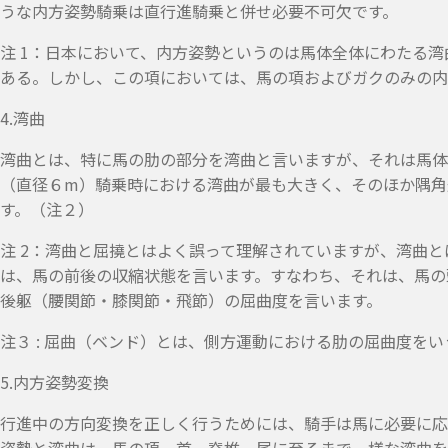
うな内方姿勢騎乗は直行進騎乗と併せ必要不可欠です。
注 1：日本において、内方姿勢というのは馬体全体にわたる
ある。しかし、この項においては、馬の項およびガクのみの内
4.湾曲
湾曲とは、特に馬の肋の部分を湾曲と言いますが、それは馬体
（直径６m）騎乗時における湾曲が最も大きく、そのほか隅角
す。（注２）
注 2：湾曲と屈撓とはよく誤って理解されていますが、湾曲
は、馬の前後の収縮状態を言います。すなわち、それは、馬の
後躯（腰関節・膝関節・飛節）の屈曲度を言います。
注３ : 屈曲（ベンド）とは、側方運動における肋の屈曲度をい
5.内方姿勢変換
行進中の方向変換を正しく行うためには、騎手は馬に必要に応