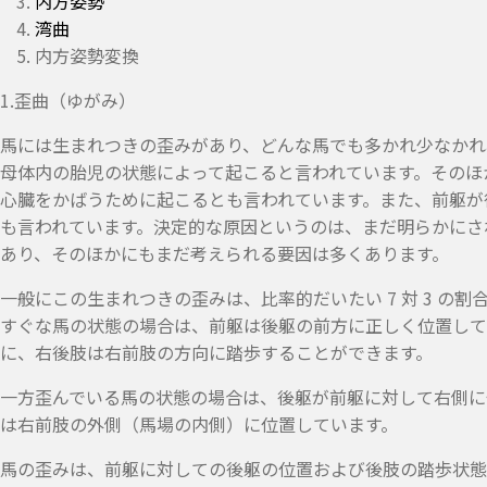
内方姿勢
湾曲
内方姿勢変換
1.歪曲（ゆがみ）
馬には生まれつきの歪みがあり、どんな馬でも多かれ少なかれ
母体内の胎児の状態によって起こると言われています。そのほ
心臓をかばうために起こるとも言われています。また、前躯が
も言われています。決定的な原因というのは、まだ明らかにさ
あり、そのほかにもまだ考えられる要因は多くあります。
一般にこの生まれつきの歪みは、比率的だいたい 7 対 3 の
すぐな馬の状態の場合は、前躯は後躯の前方に正しく位置して
に、右後肢は右前肢の方向に踏歩することができます。
一方歪んでいる馬の状態の場合は、後躯が前躯に対して右側に
は右前肢の外側（馬場の内側）に位置しています。
馬の歪みは、前躯に対しての後躯の位置および後肢の踏歩状態