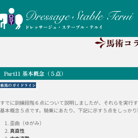
ドレッサージュ・ステーブル・テルイ
馬術コ
Part11 基本概念（５点）
乗馬のガイドライン
すでに訓練段階６点について説明しましたが、それらを実行す
基本概念５点です。騎乗にあたり、下記に示す５点をしっかり
歪曲（ゆがみ）
真直性