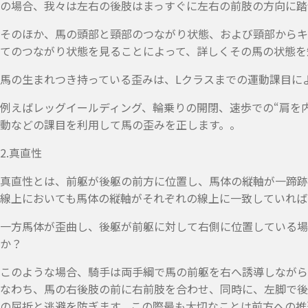
の場合、我々は左右の後肢はまっすぐに左右の前肢の方向に踏
そのほか、馬の頭部と頸部のつながり状態、および頸部からキ
てのつながり状態を見ることによって、詳しくその馬の状態を
馬の生まれつき持っている歪みは、Lクラスまでの運動課目に
例えばレッグイールディング、輪乗りの開閉、速歩での“肩を内
動などの課目を利用して馬の歪みを正します。。
2.真直性
真直性とは、前躯が後躯の前方に位置し、馬体の縦軸が一蹄跡
線上においても馬体の縦軸がそれぞれの線上に一致していれば
一方馬体が歪曲し、後躯が前躯に対して右側に位置している場
か？
このような場合、騎手は両手綱で馬の前躯を右へ誘導しながら
なわち、馬の右後肢の前に右前肢を合わせ、同時に、左脚で後
の屈折と逃避を防ぎます。この際最も大切なことは前方への推