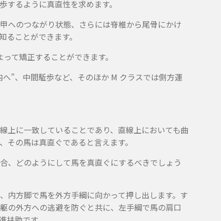
歩するように真直性を求めます。
甲へのつながり状態、さらには脊椎から尾骨にかけ
知ることができます。
よって矯正することができます。
へ”、中間駈歩など、そのほか M クラスでは側方運
線上に一致していることであり、直線上においても曲
、その馬は真直ぐであると言えます。
合、どのようにして馬を真直ぐにするべきでしょう
、内方脚で馬を外方手綱に向かって押し出します。す
躯の外方への逃避を防ぐと共に、左手綱で馬の肩口
進扶助です。