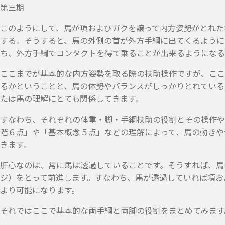
第三期
このようにして、馬が項およびガクを譲って内方姿勢がとれた
する。そうすると、馬の外側の首が外方手綱に出てくるように
ち、外方手綱でコンタクトを得て乗ることが出来るようになる
ここまでが基本的な内方姿勢を取る際の扶助操作ですが、ここ
るかということと、馬の体勢やバランスがしっかりとれている
たは馬の理解にとても関係してきます。
すなわち、それぞれの体重・脚・手綱扶助の役割とその操作や
階６点」や「基本概念５点」などの理解によって、馬の動きや
きます。
肝心なのは、常に馬は透過していることです。そうすれば、馬
ジ）をとって前進します。すなわち、馬が透過していれば項お
より可能になります。
それではここで基本的な両手綱と両脚の役割をまとめてみます