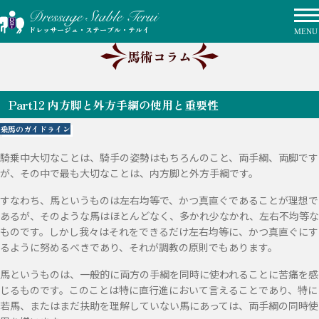
ドレッサージュ・ステーブル・テルイ
馬術コラム
Part12 内方脚と外方手綱の使用と重要性
乗馬のガイドライン
騎乗中大切なことは、騎手の姿勢はもちろんのこと、両手綱、両脚です
が、その中で最も大切なことは、内方脚と外方手綱です。
すなわち、馬というものは左右均等で、かつ真直ぐであることが理想で
あるが、そのような馬はほとんどなく、多かれ少なかれ、左右不均等な
ものです。しかし我々はそれをできるだけ左右均等に、かつ真直ぐにす
るように努めるべきであり、それが調教の原則でもあります。
馬というものは、一般的に両方の手綱を同時に使われることに苦痛を感
じるものです。このことは特に直行進において言えることであり、特に
若馬、またはまだ扶助を理解していない馬にあっては、両手綱の同時使