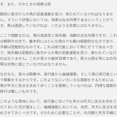
ず、また、そのときの両拳は受
動的に後方からの馬の前進運動を受け、保たれていなければなりませ
ん。そういう状態においては、両拳は左右均等であるということがで
き、馬は透過していなければ、このような状態にはなりません。
ここで問題なのは、馬の真直性と両手綱、両脚の左右均等ですが、これ
は解釈の仕方で、基本的にはどんな場合でも脚は能動的なものであり、
手綱は受動的なものです。これは直行進において特にそうであるべき
で、両手綱は受動的に後方からの馬の前進運動を受け、保たれていなけ
ればなりません。これが我々の最終目標であり、我々は馬を常に左右均
等な状態に感じていなければなりません。
なぜなら、我々は騎乗中、直行進から曲線運動、そして再び直行進とい
う騎乗をするからです。このようなにいろいろな運動をするためには、
馬が外方に支点を求めて歩くことを理解していなければ、円滑な運動の
移行は難しいものです。
このような意味において、直行進においても多少は外方に支点を求めさ
せておいた方が望ましく、輪線運動においては、当然、外方に支点を求
めさせておくべきです。そのために必要なことが、内方脚と外方手綱に