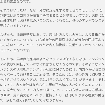
よる騎乗法なのです。
それではいったい、なぜ、外方に支点を求めさせるのでしょうか？ 理
想的には馬の口向きが左右均等であることが望ましいですが、実際には
曲線運動時における馬のバランスというものは、多少のアンバランスを
要求されるものです。
なぜなら、曲線運動時において、馬は外方よりも内方に、より負重がか
かるからです。つまり、内方前後肢の回転度は外方前後肢の回転度より
も小さいということで、それだけ内方前後肢に負重が多くかかっている
ということなのです。
そのため、馬は直行進時のようなバランスは保てなくなり、アンバラン
スの状態で回転していかなければならなくなるのです。そのようなアン
バランスの状態をバランスよい状態に保つためには、内方へかかる負重
をカバーしてあげることが必要で、そのためには、多少外方に強い支点
を求めさせておいた方が、馬はバランスよく保つことができます。それ
によって、内方後肢はなめらかに馬体下へ踏み込みやすくなるのです。
この際大切なことは、内方拳の扱い方で、この内方拳または内方手綱の
役目は、馬の姿勢をとったり、維持したり、誘導したりする程度の働き
で、決して強く引いたりしてはなりません。