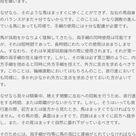
用を嫌います。
なぜなら、そのような馬はまっすぐに歩くことができず、左右の馬自身
のバランスがまだ十分でないからです。このことは、かなり調教の進ん
でいる馬にあっても同様で、手綱の使用には十分な配慮が必要です。
馬が扶助をかなりよく理解してきたら、両手綱の同時使用は可能です
が、それは短時間であって、長時間にわたっての使用はあまりしませ
ん。すなわち、それは半減却扶助操作の際に使用されます。それが第一
期の両手綱の控え操作です。しかし、その後は必ず第三期のように、内
方手綱を弛めると同時に外方手綱を控えて、外方に支点を求めるべきで
す。このことは、輪線運動においてはもちろんのこと、直行進において
も同様に、多かれ少なかれ外方に支点を求めさせておいた方がよいで
す。
なぜなら我々は騎乗中、絶えず頻繁に左右への回転を行うため、直行進
をする時間、または距離が少ないからです。しかし、そうはいっても直
行進の際、前方または後方から見たとき、馬はまっすぐでなけれぱなり
ません。その馬の頭、鼻面はまっすぐで、四肢はまっすぐに前方へ踏歩
し、また、その尾はまっすぐ自然に垂れ下がっているべきです。
そのためには、両手綱が均等に馬の両口と連絡がとれていなければなら