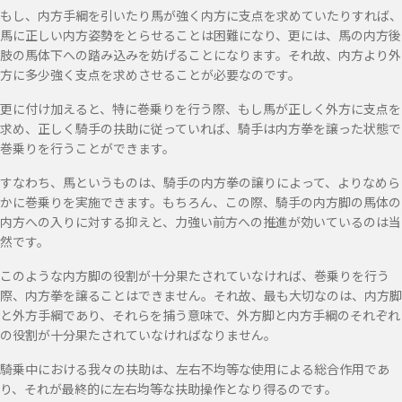
もし、内方手綱を引いたり馬が強く内方に支点を求めていたりすれば、
馬に正しい内方姿勢をとらせることは困難になり、更には、馬の内方後
肢の馬体下への踏み込みを妨げることになります。それ故、内方より外
方に多少強く支点を求めさせることが必要なのです。
更に付け加えると、特に巻乗りを行う際、もし馬が正しく外方に支点を
求め、正しく騎手の扶助に従っていれば、騎手は内方拳を譲った状態で
巻乗りを行うことができます。
すなわち、馬というものは、騎手の内方拳の譲りによって、よりなめら
かに巻乗りを実施できます。もちろん、この際、騎手の内方脚の馬体の
内方への入りに対する抑えと、力強い前方への推進が効いているのは当
然です。
このような内方脚の役割が十分果たされていなければ、巻乗りを行う
際、内方拳を譲ることはできません。それ故、最も大切なのは、内方脚
と外方手綱であり、それらを捕う意味で、外方脚と内方手綱のそれぞれ
の役割が十分果たされていなければなりません。
騎乗中における我々の扶助は、左右不均等な使用による総合作用であ
り、それが最終的に左右均等な扶助操作となり得るのです。