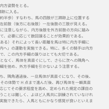
内方姿勢をとる。
蹄跡に入る。
（約半歩）すなわち、馬の四肢が三蹄跡上に位置する
左前肢（後方に右後肢）一左後肢の三肢が見える。
持に注意しながら、内方後肢を外方前肢の方向に踏み
て、必要に応じて数回譲ることが効果的である。
ある）それによって長い距離を馬は特に内方手綱に
内へ」の運動を実施できる。特に、多くの騎手は内方
で、この内方手綱の譲りはとても大切である。
となく、馬体を真直ぐにして、さらに次への隅角へ
綱を弛め、外方手綱を引かないよう注意する。
ち、隅角通過後、一旦馬体が真直ぐになり、その後、
その体勢で H 点まで進んだ後、再び馬体を一瞬真直
応じてその要求程度を高め、定められた規定の課目の
うことは難しく、よほど人馬共に訓練されていなけれ
実施できたら、人馬ともにかなり感覚が良いといえま