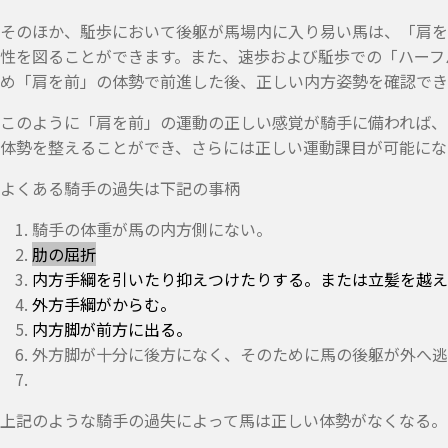
そのほか、駈歩において後躯が馬場内に入り易い馬は、「肩を
性を図ることができます。また、速歩および駈歩での「ハーフ
め「肩を前」の体勢で前進した後、正しい内方姿勢を確認でき
このように「肩を前」の運動の正しい感覚が騎手に備われば、
体勢を整えることができ、さらには正しい運動課目が可能にな
よくある騎手の過失は下記の事柄
騎手の体重が馬の内方側にない。
肋の屈折
内方手綱を引いたり抑えつけたりする。または立髪を越え
外方手綱がからむ。
内方脚が前方に出る。
外方脚が十分に後方になく、そのために馬の後躯が外へ逃
上記のような騎手の過失によって馬は正しい体勢がなくなる。