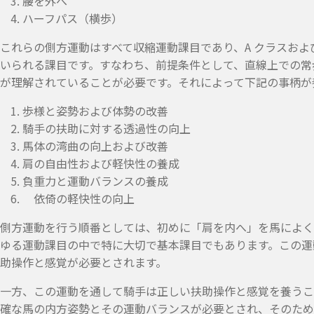
腰を外へ
ハーフパス（横歩）
これらの側方運動はすべて収縮運動課目であり、A クラスおよ
いられる課目です。すなわち、前提条件として、直線上での常
が理解されていることが必要です。それによって下記の事柄が
歩様と姿勢および体勢の改善
騎手の扶助に対する透過性の向上
馬体の湾曲の向上および改善
肩の自由性および軽快性の養成
負重力と運動バランスの養成
依倚の軽快性の向上
側方運動を行う順番としては、初めに「肩を内へ」を馬によく
ゆる運動課目の中で特に大切で基本課目でもあります。この運
助操作と感覚が必要とされます。
一方、この運動を通して騎手は正しい扶助操作と感覚を養うこ
確な馬の内方姿勢とその運動バランスが必要とされ、そのため