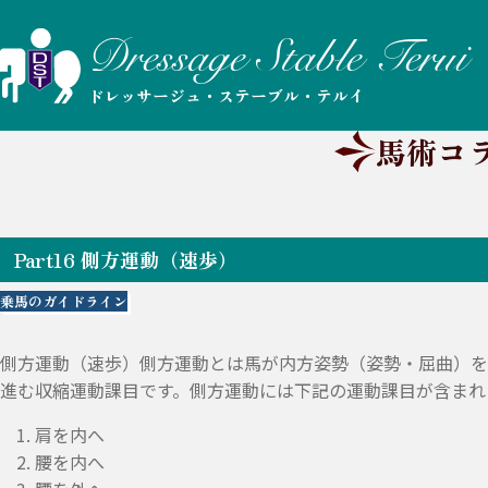
ドレッサージュ・ステーブル・テルイ
馬術コ
Part16 側方運動（速歩）
乗馬のガイドライン
側方運動（速歩）側方運動とは馬が内方姿勢（姿勢・屈曲）を
進む収縮運動課目です。側方運動には下記の運動課目が含まれ
肩を内へ
腰を内へ