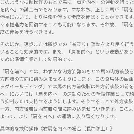
このような扶助操作のもとで馬に「肩を内へ」の運動を行った
を内へ」の試金石でもあります。すなわち、正しく馬が「肩を
伸長において、より弾発を伴って歩度を伸ばすことができます
ある推進力を回復することも可能になります。それ故、「肩を
度の伸長を行うべきです。
そのほか、速歩または駈歩での「巻乗り」運動をより良く行う
いることも効果的です。また、「肩を前へ」という運動があり
ための準備作業として効果的です。
「肩を前へ」とは、わずかな内方姿勢のもとで馬の内方後肢を
方前肢の方向に踏み込ませるようにします。この際馬体の屈曲
ッグイールディング」では馬の内方前後肢は外方前後肢の前を
へ」においては「肩を内ヘ」の運動のための準備作業として騎
う抑制または支持するようにします。そうすることで外方後肢
一方、内方後肢は両前肢の間に踏み込ませていきます。このよ
よって、より「肩を内へ」の運動に入り易くなります。
具体的な扶助操作《右肩を内への場合（長蹄跡上）》