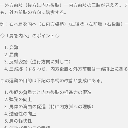
一外方前肢（後方に内方後肢）一内方前肢の三肢が見える。す
も、外方前肢の方向に踏歩する。
例：右へ肩を内へ（右内方姿勢）/左後肢→左前肢（右後肢）
◇「肩を内へ」のポイント◇
姿勢
屈曲
反対姿勢（進行方向に対して）
三蹄跡（すなわち、内方後肢と外方前肢は一蹄跡上にある
この運動の目的は下記の事柄の改善と養成にある。
後躯の負重力と内方後肢の推進力の促進
弾発の向上
馬体の湾曲の促進（特に内方脚への理解）
透過性の向上
肩の軽快性
運動バランスの養成