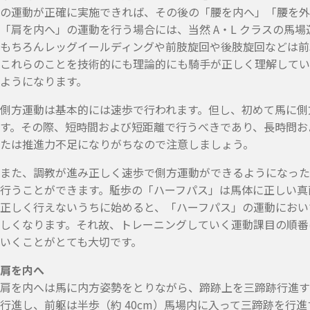
の運動が正確に実施できれば、その後の「腰を内へ」「腰を外
「肩を内へ」の運動を行う場合には、当然 A・L クラスの馬
もちろんレッグイールディングや前肢旋回や後肢旋回などは前
これらのことを技術的にも理論的にも騎手が正しく理解してい
ようになります。
側方運動は基本的には速歩で行われます。但し、初めて馬に側
す。その際、短時間および短距離で行うべきであり、長時問お
たは推進力不足になりがちなので注意しましょう。
また、調教が進み正しく速歩で側方運動ができるようになった
行うことができます。駈歩の「ハーフパス」は馬体に正しい真
正しく行えないうちに始めると、「ハーフパス」の運動におい
しくなります。それ故、トレーニングしていく運動課目の順番
いくことがとても大切です。
肩を内へ
肩を内へは馬に内方姿勢をとりながら、蹄跡上を三蹄跡行進す
行進し、前躯は半歩（約 40cm）馬場内に入って三蹄跡を行