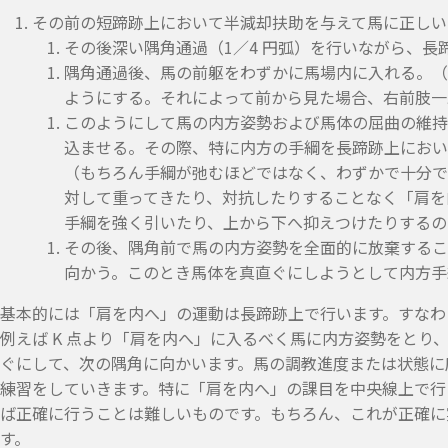
その前の短蹄跡上において半減却扶助を与えて馬に正しい
その後深い隅角通過（1／4 円弧）を行いながら、長
隅角通過後、馬の前躯をわずかに馬場内に入れる。
ようにする。それによって前から見た場合、右前肢一
このようにして馬の内方姿勢および馬体の屈曲の維
込ませる。その際、特に内方の手綱を長蹄跡上におい
（もちろん手綱が弛むほどではなく、わずかで十分で
対して重ってきたり、対抗したりすることなく「肩を
手綱を強く引いたり、上から下へ抑えつけたりするの
その後、隅角前で馬の内方姿勢を全面的に放棄するこ
向かう。このとき馬体を真直ぐにしようとして内方手
基本的には「肩を内へ」の運動は長蹄跡上で行います。すなわ
例えば K 点より「肩を内へ」に入るべく馬に内方姿勢をとり、
ぐにして、次の隅角に向かいます。馬の調教進度または状態に
練習をしていきます。特に「肩を内へ」の課目を中央線上で行
ば正確に行うことは難しいものです。もちろん、これが正確に
す。